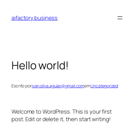
Pular
para
aifactory.business
o
conteúdo
Hello world!
Escrito por
ivan.silva.aguiar@gmail.com
em
Uncategorized
Welcome to WordPress. This is your first
post. Edit or delete it, then start writing!